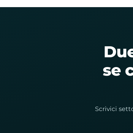
Due
se 
Scrivici set