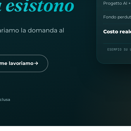
à esistono
Progetto AI 
Fondo perdu
ariamo la domanda al
Costo real
ESEMPIO SU 
me lavoriamo
clusa