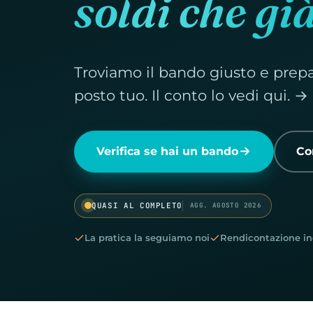
soldi che gi
Troviamo il bando giusto e prep
posto tuo. Il conto lo vedi qui. →
Verifica se hai un bando
Co
QUASI AL COMPLETO
AGG. AGOSTO 2026
La pratica la seguiamo noi
Rendicontazione in