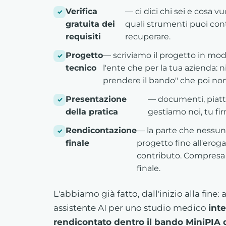
Verifica
— ci dici chi sei e cosa vu
gratuita dei
quali strumenti puoi con
requisiti
recuperare.
Progetto
— scriviamo il progetto in modo
tecnico
l'ente che per la tua azienda: 
prendere il bando" che poi non
Presentazione
— documenti, piatta
della pratica
gestiamo noi, tu fir
Rendicontazione
— la parte che nessuno 
finale
progetto fino all'eroga
contributo. Compresa 
finale.
L'abbiamo già fatto, dall'inizio alla fine
assistente AI per uno studio medico
int
rendicontato dentro il bando MiniPIA 