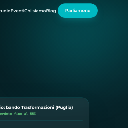
Parliamone
tudio
Eventi
Chi siamo
Blog
o: bando Trasformazioni (Puglia)
perduto fino al 55%