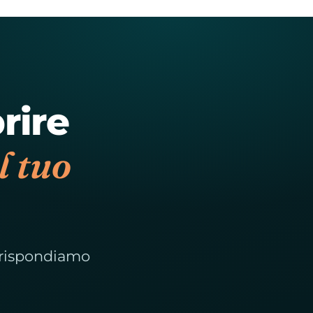
rire
l tuo
i rispondiamo