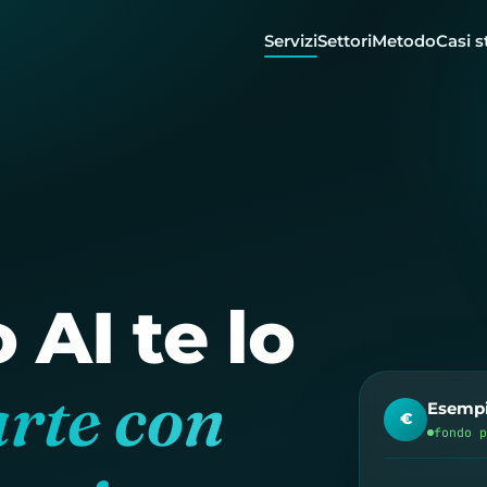
Servizi
Settori
Metodo
Casi s
 AI te lo
arte con
Esempi
€
fondo 