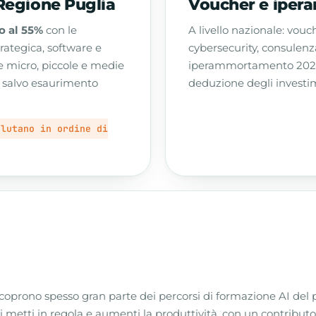
Regione Puglia
Voucher e ipe
no al 55%
con le
A livello nazionale: vouc
rategica, software e
cybersecurity, consulenz
le micro, piccole e medie
iperammortamento 2026-
, salvo esaurimento
deduzione degli investime
alutano in ordine di
 coprono spesso gran parte dei percorsi di formazione AI del 
ti metti in regola e aumenti la produttività, con un contributo