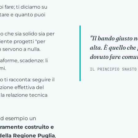
oi fare; ti diciamo su
tare e quanto puoi
 che sia solido sia per
"Il bando giusto n
niente progetti "per
alta. È quello che
 servono a nulla.
dovuto fare comu
forme, scadenze: li
mi.
IL PRINCIPIO SNASTO
ti racconta: seguire il
zione effettiva del
la relazione tecnica
: ad esempio un
eramente costruito e
della Regione Puglia
,