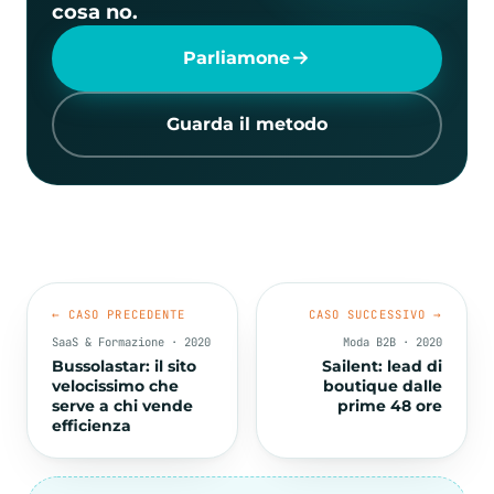
cosa no.
numeri.
Parliamone
Guarda il metodo
← CASO PRECEDENTE
CASO SUCCESSIVO →
SaaS & Formazione · 2020
Moda B2B · 2020
Bussolastar: il sito
Sailent: lead di
velocissimo che
boutique dalle
serve a chi vende
prime 48 ore
efficienza