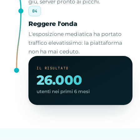
giù, server pronto ai picchi.
04
Reggere l'onda
L'esposizione mediatica ha portato
traffico elevatissimo: la piattaforma
non ha mai ceduto.
IL RISULTATO
26.000
utenti nei primi 6 mesi